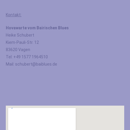
Kontakt:
Hovawarte vom Bairischen Blues
Heike Schubert
Kiem-Pauli-Str. 12
83620 Vagen
Tel: +49 1577 1964510
Mail: schubert@baiblues.de