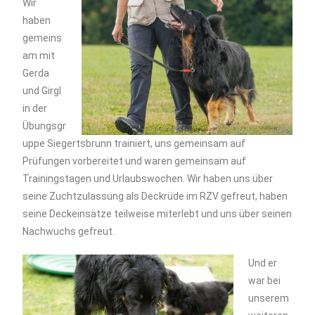
Wir
haben
gemeins
am mit
Gerda
und Girgl
in der
Übungsgr
uppe Siegertsbrunn trainiert, uns gemeinsam auf
Prüfungen vorbereitet und waren gemeinsam auf
Trainingstagen und Urlaubswochen. Wir haben uns über
seine Zuchtzulassung als Deckrüde im RZV gefreut, haben
seine Deckeinsätze teilweise miterlebt und uns über seinen
Nachwuchs gefreut.
Und er
war bei
unserem