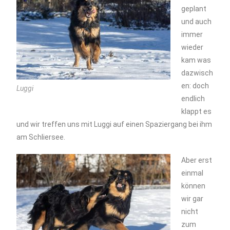
geplant
und auch
immer
wieder
kam was
dazwisch
en: doch
Luggi
endlich
klappt es
und wir treffen uns mit Luggi auf einen Spaziergang bei ihm
am Schliersee.
Aber erst
einmal
können
wir gar
nicht
zum