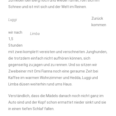
zufrieden den Berg hoch und wieder runter, rollt sich im
Schnee und ist mit sich und der Welt im Reinen.
Zurück
Luggi
kommen
wir nach
Limba
1,5
Stunden
mit zwei komplett vereisten und verschneiten Junghunden,
die trotzdem einfach nicht aufhören können, sich
gegenseitig zu jagen und zu rennen. Und so sitzen wir
Zweibeiner mit Omi Fianna noch eine geraume Zeit bei
Kaffee im warmen Wohnzimmer und Hedda, Luggi und
Limba düsen weiterhin rund ums Haus.
Verständlich, dass die Mädels danach noch nicht ganz im
Auto sind und der Kopf schon ermattet nieder sinkt und sie
in einen tiefen Schlaf fallen.