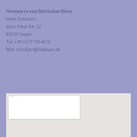
Hovawarte vom Bairischen Blues
Heike Schubert
Kiem-Pauli-Str. 12
83620 Vagen
Tel: +49 1577 1964510
Mail: schubert@baiblues.de