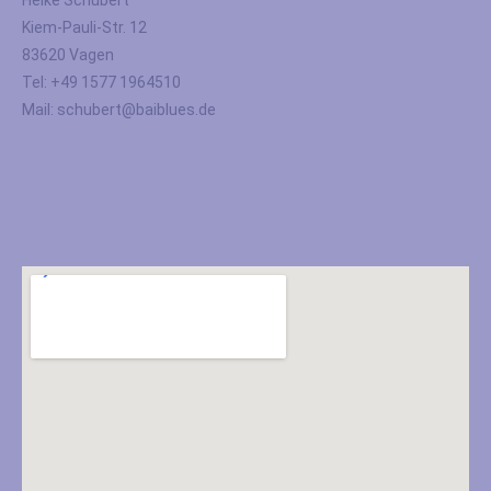
Heike Schubert
Kiem-Pauli-Str. 12
83620 Vagen
Tel: +49 1577 1964510
Mail: schubert@baiblues.de