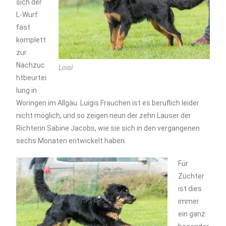
sich der
L-Wurf
fast
komplett
zur
Nachzuc
Loisl
htbeurtei
lung in
Woringen im Allgäu. Luigis Frauchen ist es beruflich leider
nicht möglich, und so zeigen neun der zehn Lauser der
Richterin Sabine Jacobs, wie sie sich in den vergangenen
sechs Monaten entwickelt haben.
Für
Züchter
ist dies
immer
ein ganz