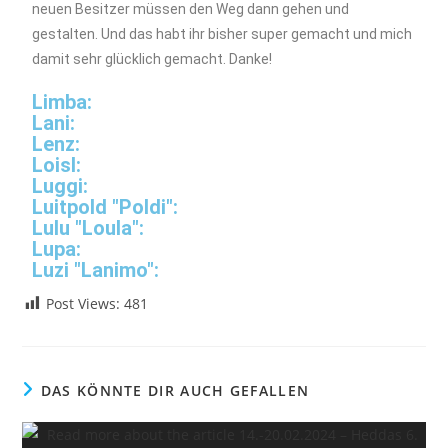
neuen Besitzer müssen den Weg dann gehen und
gestalten. Und das habt ihr bisher super gemacht und mich
damit sehr glücklich gemacht. Danke!
Limba:
Lani:
Lenz:
Loisl:
Luggi:
Luitpold "Poldi":
Lulu "Loula":
Lupa:
Luzi "Lanimo":
Post Views:
481
DAS KÖNNTE DIR AUCH GEFALLEN