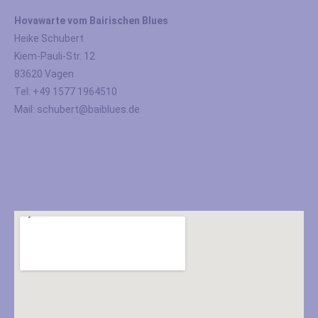
Hovawarte vom Bairischen Blues
Heike Schubert
Kiem-Pauli-Str. 12
83620 Vagen
Tel: +49 1577 1964510
Mail: schubert@baiblues.de