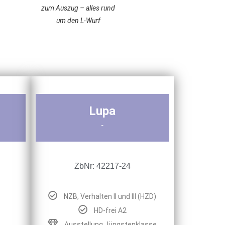
zum Auszug – alles rund
um den L-Wurf
Lupa
-
ZbNr: 42217-24
NZB, Verhalten II und III (HZD)
HD-frei A2
Ausstellung Jüngstenklasse