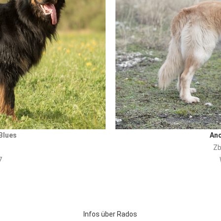
Blues
An
Zb
7
Infos über Rados