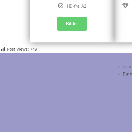
HD-frei A2
Bilder
Post Views:
749
Imp
Date