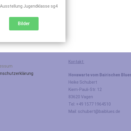
Ausstellung Jugendklasse sg4
Bilder
Kontakt:
ressum
nschutzerklärung
Hovawarte vom Bairischen Blue
Heike Schubert
Kiem-Pauli-Str. 12
83620 Vagen
Tel: +49 1577 1964510
Mail: schubert@baiblues.de