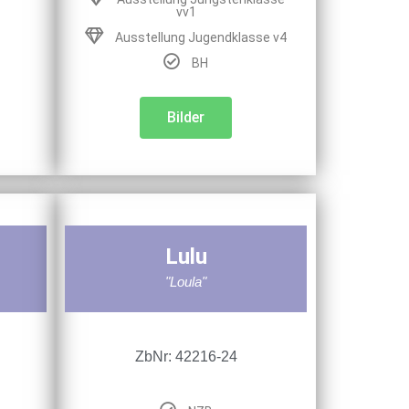
vv1
Ausstellung Jugendklasse v4
BH
Bilder
Lulu
"Loula"
ZbNr: 42216-24