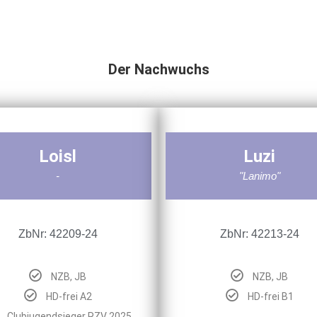
Der Nachwuchs
Loisl
Luzi
-
"Lanimo"
ZbNr: 42209-24
ZbNr: 42213-24
NZB, JB
NZB, JB
HD-frei A2
HD-frei B1
Clubjugendsieger RZV 2025