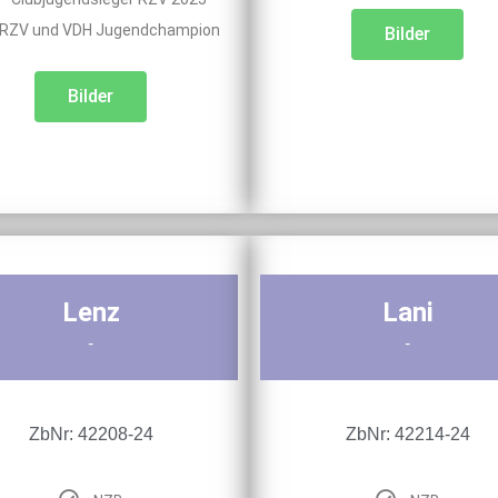
RZV und VDH Jugendchampion
Bilder
Bilder
Lenz
Lani
-
-
ZbNr: 42208-24
ZbNr: 42214-24