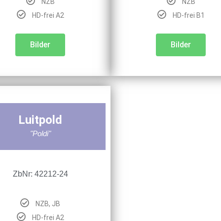
NZB
NZB
HD-frei A2
HD-frei B1
Bilder
Bilder
Luitpold
"Poldi"
ZbNr: 42212-24
NZB, JB
HD-frei A2