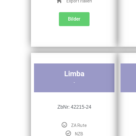
Export Italien
Bilder
Limba
-
ZbNr: 42215-24
ZA Rute
NZB