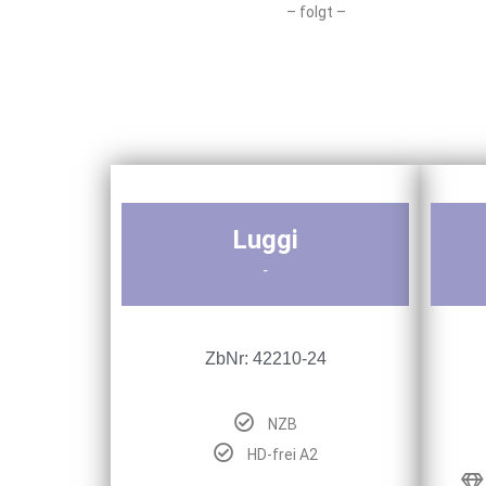
– folgt –
Luggi
-
ZbNr: 42210-24
NZB
HD-frei A2