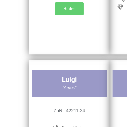
Bilder
Luigi
"Amos"
ZbNr: 42211-24