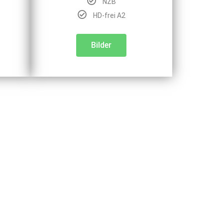
NZB
HD-frei A2
Bilder