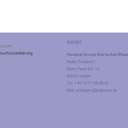
Kontakt:
ressum
nschutzerklärung
Hovawarte vom Bairischen Blue
Heike Schubert
Kiem-Pauli-Str. 12
83620 Vagen
Tel: +49 1577 1964510
Mail: schubert@baiblues.de