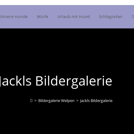
Unsere Hunde
Würfe
Urlaub mit Hund
Schlagzeilen
Jackls Bildergalerie
>
Bildergalerie Welpen
>
Jackls Bildergalerie