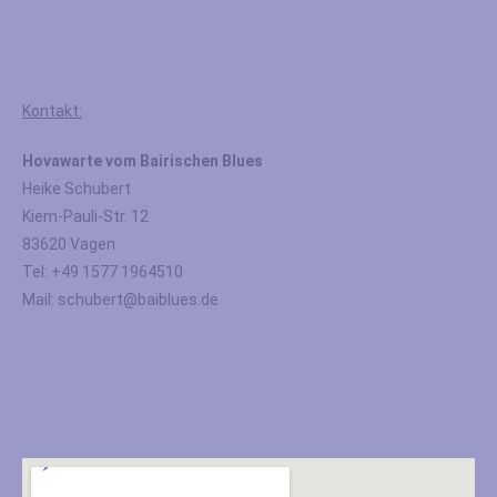
Kontakt:
Hovawarte vom Bairischen Blues
Heike Schubert
Kiem-Pauli-Str. 12
83620 Vagen
Tel: +49 1577 1964510
Mail: schubert@baiblues.de