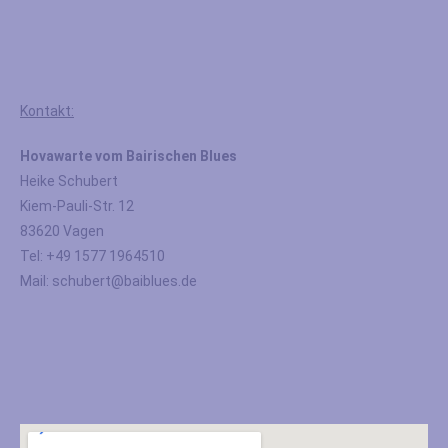
Kontakt:
Hovawarte vom Bairischen Blues
Heike Schubert
Kiem-Pauli-Str. 12
83620 Vagen
Tel: +49 1577 1964510
Mail: schubert@baiblues.de