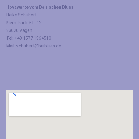
Hovawarte vom Bairischen Blues
Heike Schubert
Kiem-Pauli-Str. 12
83620 Vagen
Tel: +49 1577 1964510
Mail: schubert@baiblues.de