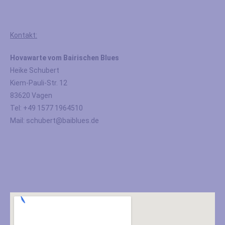
Kontakt:
Hovawarte vom Bairischen Blues
Heike Schubert
Kiem-Pauli-Str. 12
83620 Vagen
Tel: +49 1577 1964510
Mail: schubert@baiblues.de