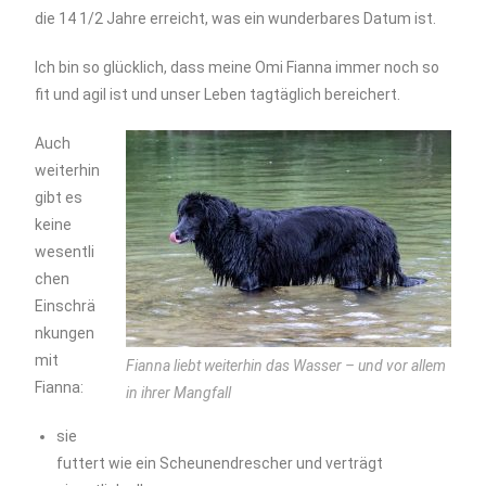
die 14 1/2 Jahre erreicht, was ein wunderbares Datum ist.
Ich bin so glücklich, dass meine Omi Fianna immer noch so
fit und agil ist und unser Leben tagtäglich bereichert.
Auch
weiterhin
gibt es
keine
wesentli
chen
Einschrä
nkungen
mit
Fianna liebt weiterhin das Wasser – und vor allem
Fianna:
in ihrer Mangfall
sie
futtert wie ein Scheunendrescher und verträgt