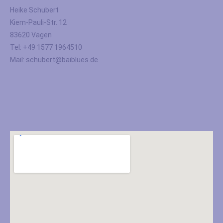
Heike Schubert
Kiem-Pauli-Str. 12
83620 Vagen
Tel: +49 1577 1964510
Mail: schubert@baiblues.de