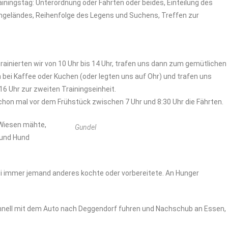
ainingstag: Unterordnung oder Fährten oder beides, Einteilung des
ngeländes, Reihenfolge des Legens und Suchens, Treffen zur
trainierten wir von 10 Uhr bis 14 Uhr, trafen uns dann zum gemütlichen
 bei Kaffee oder Kuchen (oder legten uns auf Ohr) und trafen uns
16 Uhr zur zweiten Trainingseinheit.
hon mal vor dem Frühstück zwischen 7 Uhr und 8:30 Uhr die Fährten.
e Wiesen mähte,
Gundel
 und Hund
immer jemand anderes kochte oder vorbereitete. An Hunger
chnell mit dem Auto nach Deggendorf fuhren und Nachschub an Essen,