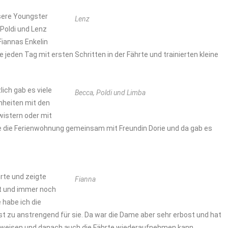
sere Youngster
Lenz
 Poldi und Lenz
Fiannas Enkelin
jeden Tag mit ersten Schritten in der Fährte und trainierten kleine
ich gab es viele
Becca, Poldi und Limba
inheiten mit den
istern oder mit
te die Ferienwohnung gemeinsam mit Freundin Dorie und da gab es
rte und zeigte
Fianna
hat und immer noch
 habe ich die
t zu anstrengend für sie. Da war die Dame aber sehr erbost und hat
verweisen und danach auch die Fährte wiederaufnehmen kann.