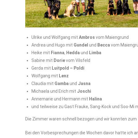
Ulrike und Wolfgang mit
Ambros
vom Maiengrund
Andrea und Hugo mit
Gundel
und
Becca
vom Maiengr
Heike mit
Fianna
,
Hedda
und
Limba
Sabine mit
Dorie
vom Vilsfeld
Gerda mit
Luitpold – Poldi
Wolfgang mit
Lenz
Claudia mit
Gamba
und
Jasna
Michaela und Erich mit
Joschi
Annemarie und Hermann mit
Halina
und teilweise zu Gast Frauke, Sang-Kock und Soo-Mi 
Die Zimmer waren schnell bezogen und wir konnten zum 
Bei den Vorbesprechungen die Wochen davor hatte ich ang