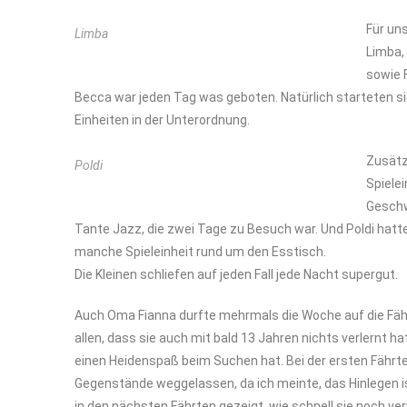
Für un
Limba
Limba,
sowie 
Becca war jeden Tag was geboten. Natürlich starteten sie 
Einheiten in der Unterordnung.
Zusätzl
Poldi
Spiele
Geschw
Tante Jazz, die zwei Tage zu Besuch war. Und Poldi hat
manche Spieleinheit rund um den Esstisch.
Die Kleinen schliefen auf jeden Fall jede Nacht supergut.
Auch Oma Fianna durfte mehrmals die Woche auf die Fäh
allen, dass sie auch mit bald 13 Jahren nichts verlernt 
einen Heidenspaß beim Suchen hat. Bei der ersten Fährte
Gegenstände weggelassen, da ich meinte, das Hinlegen is
in den nächsten Fährten gezeigt, wie schnell sie noch 