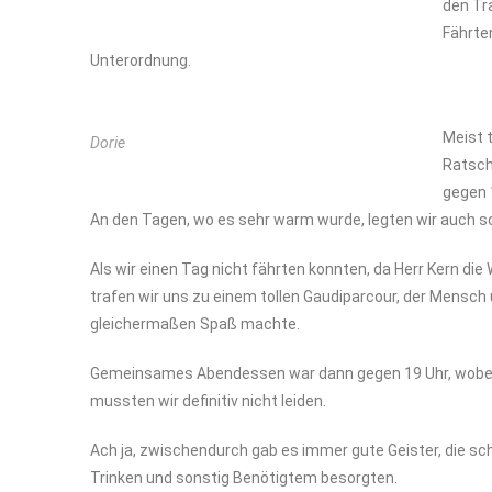
den Tr
Fährte
Unterordnung.
Meist 
Dorie
Ratsch
gegen 
An den Tagen, wo es sehr warm wurde, legten wir auch sc
Als wir einen Tag nicht fährten konnten, da Herr Kern di
trafen wir uns zu einem tollen Gaudiparcour, der Mensch
gleichermaßen Spaß machte.
Gemeinsames Abendessen war dann gegen 19 Uhr, wobei 
mussten wir definitiv nicht leiden.
Ach ja, zwischendurch gab es immer gute Geister, die s
Trinken und sonstig Benötigtem besorgten.