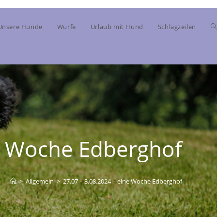
Unsere Hunde
Würfe
Urlaub mit Hund
Schlagzeilen
ne Woche Edberghof
>
Allgemein
>
27.07 – 3.08.2024 – eine Woche Edberghof