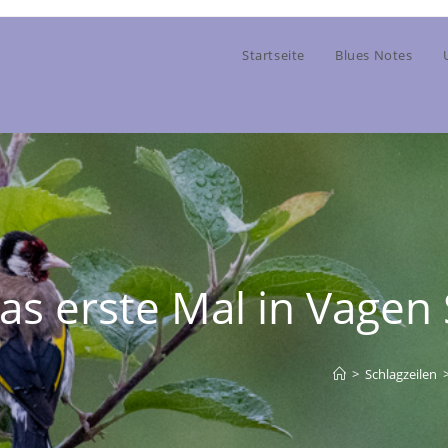
Startseite
Blues Notes
as erste Mal in Vagen S
>
Schlagzeilen