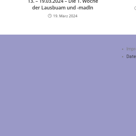
13. – 19.03.2024 – Die 1. Woche
der Lausbuam und -madln
19. März 2024
Imp
Date