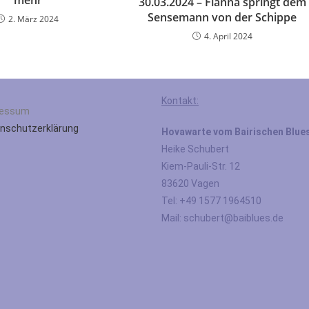
mehr
30.03.2024 – Fianna springt dem
Sensemann von der Schippe
2. März 2024
4. April 2024
Kontakt:
ressum
nschutzerklärung
Hovawarte vom Bairischen Blue
Heike Schubert
Kiem-Pauli-Str. 12
83620 Vagen
Tel: +49 1577 1964510
Mail: schubert@baiblues.de