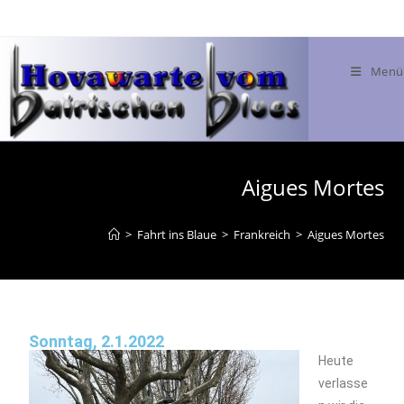
Menü
Aigues Mortes
>
Fahrt ins Blaue
>
Frankreich
>
Aigues Mortes
Sonntag, 2.1.2022
Heute
verlasse