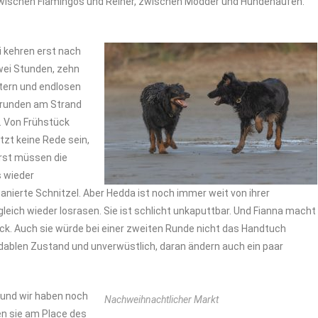
wischen Flamingos und Reiher, zwischen Modder und Hundehaufen.
i kehren erst nach
wei Stunden, zehn
tern und endlosen
runden am Strand
. Von Frühstück
tzt keine Rede sein,
rst müssen die
 wieder
nierte Schnitzel. Aber Hedda ist noch immer weit von ihrer
ich wieder losrasen. Sie ist schlicht unkaputtbar. Und Fianna macht
ck. Auch sie würde bei einer zweiten Runde nicht das Handtuch
dablen Zustand und unverwüstlich, daran ändern auch ein paar
 und wir haben noch
Nachweihnachtlicher Markt
len sie am Place des