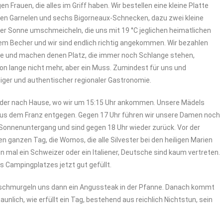
 Frauen, die alles im Griff haben. Wir bestellen eine kleine Platte
hen Garnelen und sechs Bigorneaux-Schnecken, dazu zwei kleine
der Sonne umschmeicheln, die uns mit 19 °C jeglichen heimatlichen
em Becher und wir sind endlich richtig angekommen. Wir bezahlen
ube und machen denen Platz, die immer noch Schlange stehen,
n lange nicht mehr, aber ein Muss. Zumindest für uns und
iger und authentischer regionaler Gastronomie.
ieder nach Hause, wo wir um 15:15 Uhr ankommen. Unsere Mädels
us dem Franz entgegen. Gegen 17 Uhr führen wir unsere Damen noch
Sonnenuntergang und sind gegen 18 Uhr wieder zurück. Vor der
 ganzen Tag, die Womos, die alle Silvester bei den heiligen Marien
 mal ein Schweizer oder ein Italiener, Deutsche sind kaum vertreten.
s Campingplatzes jetzt gut gefüllt.
 schmurgeln uns dann ein Angussteak in der Pfanne. Danach kommt
nlich, wie erfüllt ein Tag, bestehend aus reichlich Nichtstun, sein