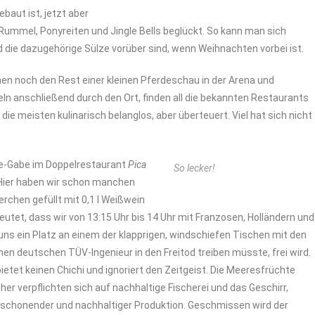
aut ist, jetzt aber
Rummel, Ponyreiten und Jingle Bells beglückt. So kann man sich
ie dazugehörige Sülze vorüber sind, wenn Weihnachten vorbei ist.
hen noch den Rest einer kleinen Pferdeschau in der Arena und
n anschließend durch den Ort, finden all die bekannten Restaurants
 die meisten kulinarisch belanglos, aber überteuert. Viel hat sich nicht
te-Gabe im Doppelrestaurant
Pica
So lecker!
. Hier haben wir schon manchen
chen gefüllt mit 0,1 l Weißwein
eutet, dass wir von 13:15 Uhr bis 14 Uhr mit Franzosen, Holländern und
uns ein Platz an einem der klapprigen, windschiefen Tischen mit den
nen deutschen TÜV-Ingenieur in den Freitod treiben müsste, frei wird.
 bietet keinen Chichi und ignoriert den Zeitgeist. Die Meeresfrüchte
er verpflichten sich auf nachhaltige Fischerei und das Geschirr,
chonender und nachhaltiger Produktion. Geschmissen wird der