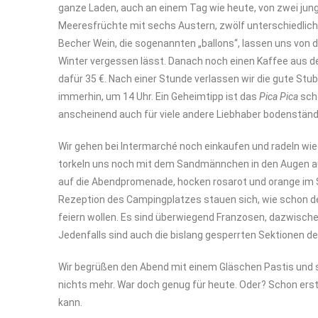
ganze Laden, auch an einem Tag wie heute, von zwei jungen
Meeresfrüchte mit sechs Austern, zwölf unterschiedlic
Becher Wein, die sogenannten „ballons“, lassen uns von 
Winter vergessen lässt. Danach noch einen Kaffee aus d
dafür 35 €. Nach einer Stunde verlassen wir die gute St
immerhin, um 14 Uhr. Ein Geheimtipp ist das
Pica Pica
scho
anscheinend auch für viele andere Liebhaber bodenständ
Wir gehen bei Intermarché noch einkaufen und radeln w
torkeln uns noch mit dem Sandmännchen in den Augen a
auf die Abendpromenade, hocken rosarot und orange im 
Rezeption des Campingplatzes stauen sich, wie schon den
feiern wollen. Es sind überwiegend Franzosen, dazwischen
Jedenfalls sind auch die bislang gesperrten Sektionen de
Wir begrüßen den Abend mit einem Gläschen Pastis und
nichts mehr. War doch genug für heute. Oder? Schon erstau
kann.