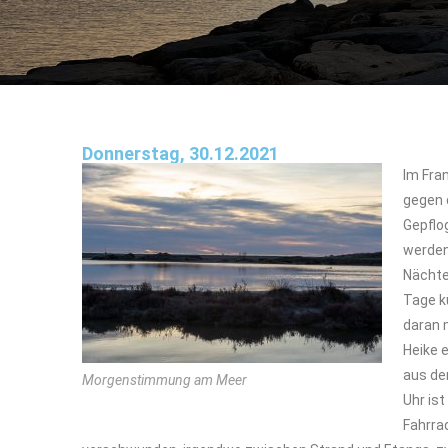
Donnerstag, 30.12.2021
Im Fran
gegen 
Gepflo
werden
Nächte
Tage k
daran 
Heike 
aus de
Morgenstimmung am Meer
Uhr ist
Fahrra