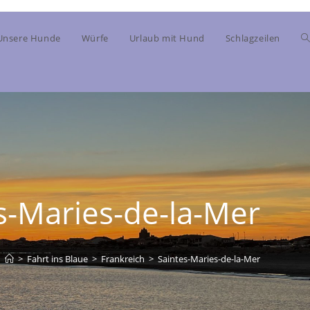
Unsere Hunde
Würfe
Urlaub mit Hund
Schlagzeilen
s-Maries-de-la-Mer
>
Fahrt ins Blaue
>
Frankreich
>
Saintes-Maries-de-la-Mer