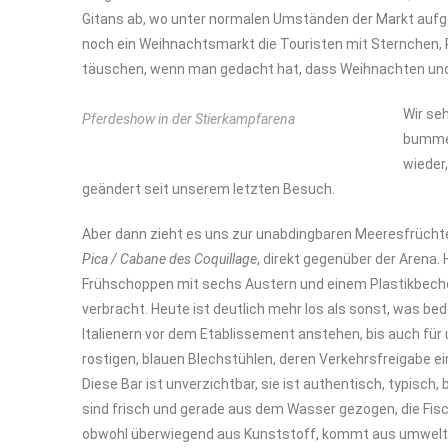
Gitans ab, wo unter normalen Umständen der Markt aufgeb
noch ein Weihnachtsmarkt die Touristen mit Sternchen, 
täuschen, wenn man gedacht hat, dass Weihnachten und d
Wir se
Pferdeshow in der Stierkampfarena
bummel
wieder,
geändert seit unserem letzten Besuch.
Aber dann zieht es uns zur unabdingbaren Meeresfrüch
Pica / Cabane des Coquillage
, direkt gegenüber der Arena
Frühschoppen mit sechs Austern und einem Plastikbecher
verbracht. Heute ist deutlich mehr los als sonst, was bed
Italienern vor dem Etablissement anstehen, bis auch für 
rostigen, blauen Blechstühlen, deren Verkehrsfreigabe ei
Diese Bar ist unverzichtbar, sie ist authentisch, typisch,
sind frisch und gerade aus dem Wasser gezogen, die Fisch
obwohl überwiegend aus Kunststoff, kommt aus umwelts