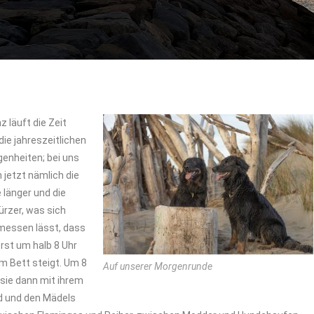
z läuft die Zeit
die jahreszeitlichen
genheiten; bei uns
 jetzt nämlich die
 länger und die
ürzer, was sich
messen lässt, dass
erst um halb 8 Uhr
m Bett steigt. Um 8
Auf unserer Morgenrunde
 sie dann mit ihrem
d und den Mädels