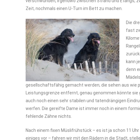
verschwunden, irgendwo zwischen Strand und Etangs, z
Zeit, nochmals einen U-Turn im Bett zu machen.
Die dre
fast z
Kilome
Rangel
zurück
kann je
denn e
Mädels
gesellschaftsfähig gemacht werden; die sehen aus wie pa
Leistungsgrenze entfernt, genau genommen könnte sie gle
auch noch einen sehr stabilen und tatendrängigen Eindru
werfen. Die gereifte Dame ist immer noch in einem formi
fehlende Zähne nichts.
Nach einem fixen Müslifrühstück – es ist ja schon 11 Uhr
einiges vor – fahren wir mit den Rädern in die Stadt, stel