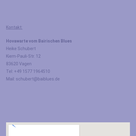
Kontakt:
Hovawarte vom Bairischen Blues
Heike Schubert
Kiem-Pauli-Str. 12
83620 Vagen
Tel: +49 1577 1964510
Mail: schubert@baiblues.de