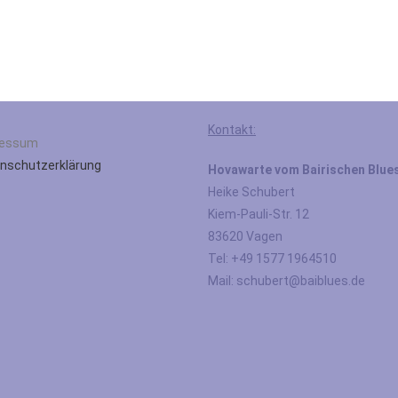
Kontakt:
ressum
nschutzerklärung
Hovawarte vom Bairischen Blue
Heike Schubert
Kiem-Pauli-Str. 12
83620 Vagen
Tel: +49 1577 1964510
Mail: schubert@baiblues.de