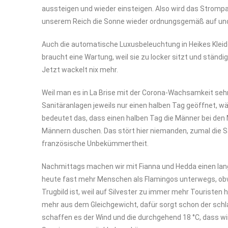
aussteigen und wieder einsteigen. Also wird das Strompa
unserem Reich die Sonne wieder ordnungsgemäß auf und
Auch die automatische Luxusbeleuchtung in Heikes Kleid
braucht eine Wartung, weil sie zu locker sitzt und ständi
Jetzt wackelt nix mehr.
Weil man es in La Brise mit der Corona-Wachsamkeit sehr
Sanitäranlagen jeweils nur einen halben Tag geöffnet, wäh
bedeutet das, dass einen halben Tag die Männer bei den 
Männern duschen. Das stört hier niemanden, zumal die S
französische Unbekümmertheit.
Nachmittags machen wir mit Fianna und Hedda einen lan
heute fast mehr Menschen als Flamingos unterwegs, obwo
Trugbild ist, weil auf Silvester zu immer mehr Touristen 
mehr aus dem Gleichgewicht, dafür sorgt schon der schla
schaffen es der Wind und die durchgehend 18 °C, dass 