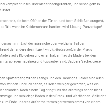
nel komplett runter- und wieder hochgefahren, und schon geht in
 unter.
erschrank, die beim Öffnen der Tür an- und beim Schließen ausgeht,
g abfällt, wenn im Kleiderschrank hantiert wird. Lösung: Panzertape!
 genau nimmt, ist der männliche oder weibliche Teil der
rend der andere desinfiziert wird (
nébulisation
). In der Praxis
Mädels aufs Klo gehen und einen halben Tag die Mädels bei den
anitärablagen nagelneu und topsauber sind. Saubere Sache, diese
gen Spaziergang zu den Etangs und den Flamingos. Leider sind auch
hl wir den Eindruck haben, es seien weniger geworden, was ein
hier anlanden. Nach einem Tag bringt uns das allerdings schon nicht
mmige und schlickige Boden in den Brack- und Watflächen. Vielleicht
wir zum Ende unseres Aufenthalts weniger verschlammt von einem