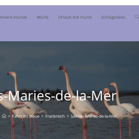
Unsere Hunde
Würfe
Urlaub mit Hund
Schlagzeilen
s-Maries-de-la-Mer
>
Fahrt ins Blaue
>
Frankreich
>
Saintes-Maries-de-la-Mer