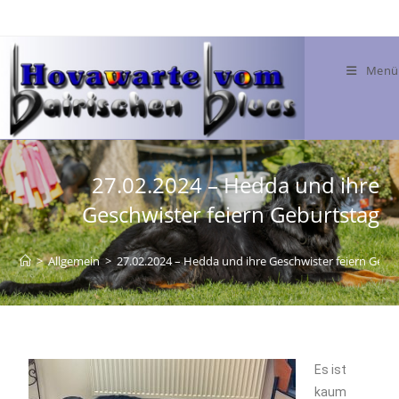
Menü
27.02.2024 – Hedda und ihre
Geschwister feiern Geburtstag
>
Allgemein
>
27.02.2024 – Hedda und ihre Geschwister feiern Gebu
Es ist
kaum