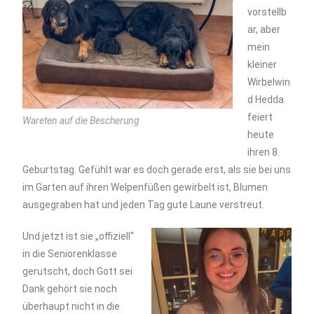
vorstellb
ar, aber
mein
kleiner
Wirbelwin
d Hedda
feiert
Wareten auf die Bescherung
heute
ihren 8.
Geburtstag. Gefühlt war es doch gerade erst, als sie bei uns
im Garten auf ihren Welpenfüßen gewirbelt ist, Blumen
ausgegraben hat und jeden Tag gute Laune verstreut.
Und jetzt ist sie „offiziell“
in die Seniorenklasse
gerutscht, doch Gott sei
Dank gehört sie noch
überhaupt nicht in die