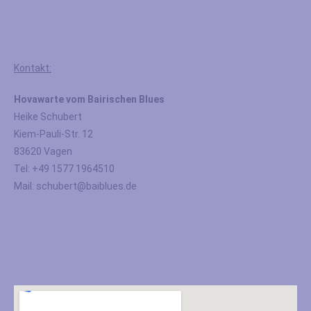
Kontakt:
Hovawarte vom Bairischen Blues
Heike Schubert
Kiem-Pauli-Str. 12
83620 Vagen
Tel: +49 1577 1964510
Mail: schubert@baiblues.de